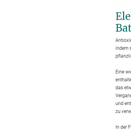
El
Bat
Antioxi
indem s
pflanzl
Eine wi
enthalt
das etw
Vergang
und ent
zu ver
In der 