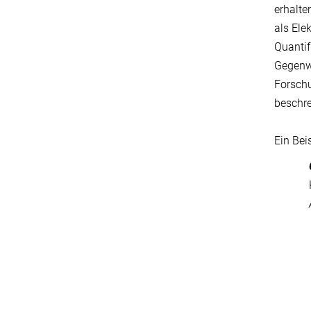
erhalte
als Ele
Quantif
Gegenwa
Forschu
beschre
Ein Bei