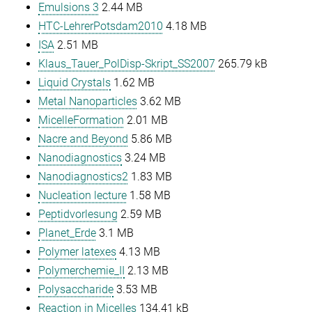
Emulsions 3
2.44 MB
HTC-LehrerPotsdam2010
4.18 MB
ISA
2.51 MB
Klaus_Tauer_PolDisp-Skript_SS2007
265.79 kB
Liquid Crystals
1.62 MB
Metal Nanoparticles
3.62 MB
MicelleFormation
2.01 MB
Nacre and Beyond
5.86 MB
Nanodiagnostics
3.24 MB
Nanodiagnostics2
1.83 MB
Nucleation lecture
1.58 MB
Peptidvorlesung
2.59 MB
Planet_Erde
3.1 MB
Polymer latexes
4.13 MB
Polymerchemie_II
2.13 MB
Polysaccharide
3.53 MB
Reaction in Micelles
134.41 kB