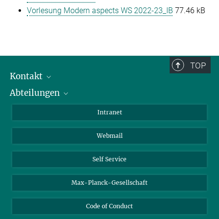
Vorlesung Modern aspects WS 2022-23_IB
77.46 kB
TOP
Kontakt
Abteilungen
Mitarbeiterverzeichnis
Anfahrt
Biomaterialien
Intranet
Biomolekulare Systeme
Webmail
Kolloidchemie
Nachhaltige und Bio-inspirierte Materialien
Self Service
Max-Planck-Gesellschaft
Code of Conduct