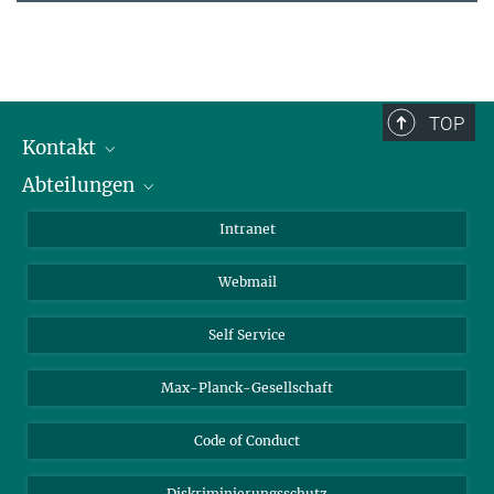
TOP
Kontakt
Abteilungen
Mitarbeiterverzeichnis
Anfahrt
Biomaterialien
Intranet
Biomolekulare Systeme
Webmail
Kolloidchemie
Nachhaltige und Bio-inspirierte Materialien
Self Service
Max-Planck-Gesellschaft
Code of Conduct
Diskriminierungsschutz