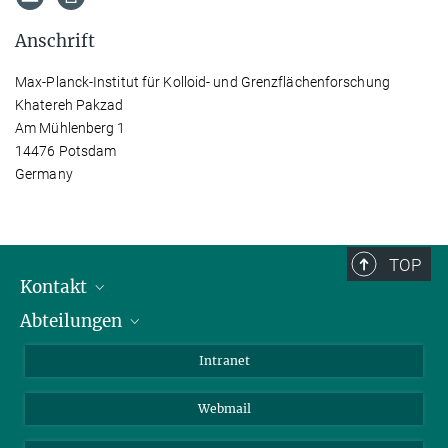
Anschrift
Max-Planck-Institut für Kolloid- und Grenzflächenforschung
Khatereh Pakzad
Am Mühlenberg 1
14476 Potsdam
Germany
TOP
Kontakt
Abteilungen
Mitarbeiterverzeichnis
Anfahrt
Biomaterialien
Intranet
Biomolekulare Systeme
Webmail
Kolloidchemie