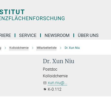
RIERE
SERVICE
NEWSROOM
ÜBER UNS
g
Kolloidchemie
Mitarbeiterliste
Dr. Xun Niu
Dr. Xun Niu
Postdoc
Kolloidchemie
xun.niu@...
K-0.112