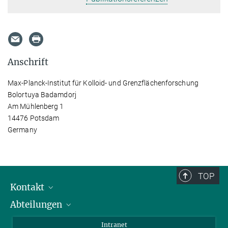
Anschrift
Max-Planck-Institut für Kolloid- und Grenzflächenforschung
Bolortuya Badamdorj
Am Mühlenberg 1
14476 Potsdam
Germany
TOP
Kontakt
Abteilungen
Mitarbeiterverzeichnis
Anfahrt
Biomaterialien
Intranet