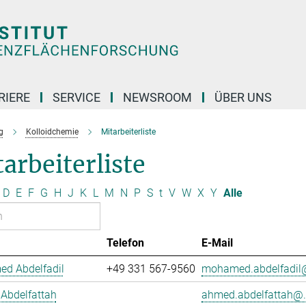
RIERE
SERVICE
NEWSROOM
ÜBER UNS
g
Kolloidchemie
Mitarbeiterliste
arbeiterliste
D
E
F
G
H
J
K
L
M
N
P
S
t
V
W
X
Y
Alle
Telefon
E-Mail
d Abdelfadil
+49 331 567-9560
mohamed.abdelfadil@
Abdelfattah
ahmed.abdelfattah@.