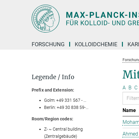
Hauptinhalt
FORSCHUNG
KOLLOIDCHEMIE
KAR
Forschun
Mit
Legende / Info
A
B
C
Prefix and Extension:
Golm: +49 331 567 - ...
Berlin: +49 30 838 59-...
Name
Room/Region codes:
Mohame
Z- ~ Central building
Ahmed 
(Zentralgebäude)