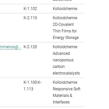
K-1.102
Kolloidchemie
K-2.110
Kolloidchemie
2D-Covalent
Thin Films for
Energy Storage
rammenos@...
K-2.120
Kolloidchemie
Advanced
nanoporous
carbon
electrocatalysts
K-1.100:K-
Kolloidchemie
1.113
Responsive Soft
Materials &
Interfaces