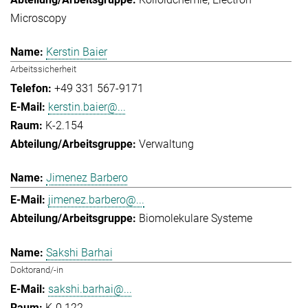
Microscopy
Kerstin Baier
Arbeitssicherheit
+49 331 567-9171
kerstin.baier@...
K-2.154
Verwaltung
Jimenez Barbero
jimenez.barbero@...
Biomolekulare Systeme
Sakshi Barhai
Doktorand/-in
sakshi.barhai@...
K-0.122