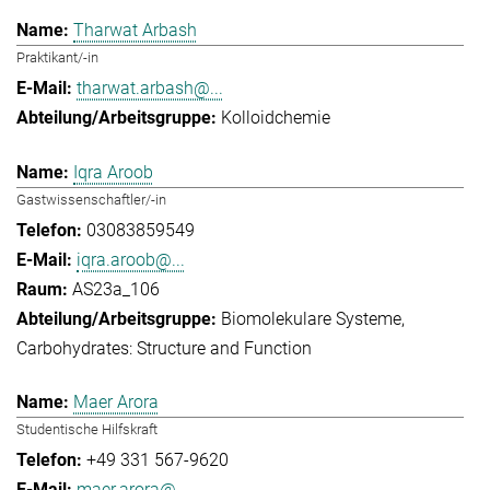
Tharwat Arbash
Praktikant/-in
tharwat.arbash@...
Kolloidchemie
Iqra Aroob
Gastwissenschaftler/-in
03083859549
iqra.aroob@...
AS23a_106
Biomolekulare Systeme
Carbohydrates: Structure and Function
Maer Arora
Studentische Hilfskraft
+49 331 567-9620
maer.arora@...