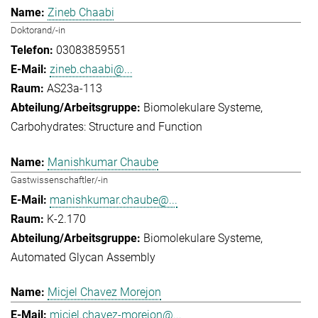
Zineb Chaabi
Doktorand/-in
03083859551
zineb.chaabi@...
AS23a-113
Biomolekulare Systeme
Carbohydrates: Structure and Function
Manishkumar Chaube
Gastwissenschaftler/-in
manishkumar.chaube@...
K-2.170
Biomolekulare Systeme
Automated Glycan Assembly
Micjel Chavez Morejon
micjel.chavez-morejon@...