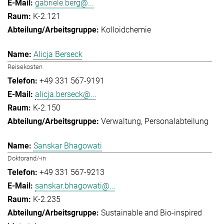
gabriele.berg@...
K-2.121
Kolloidchemie
Alicja Berseck
Reisekosten
+49 331 567-9191
alicja.berseck@...
K-2.150
Verwaltung
Personalabteilung
Sanskar Bhagowati
Doktorand/-in
+49 331 567-9213
sanskar.bhagowati@...
K-2.235
Sustainable and Bio-inspired