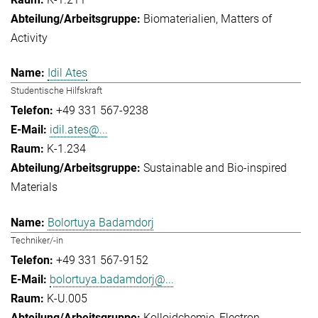
Biomaterialien
Matters of
Activity
Idil Ates
Studentische Hilfskraft
+49 331 567-9238
idil.ates@...
K-1.234
Sustainable and Bio-inspired
Materials
Bolortuya Badamdorj
Techniker/-in
+49 331 567-9152
bolortuya.badamdorj@...
K-U.005
Kolloidchemie
Electron