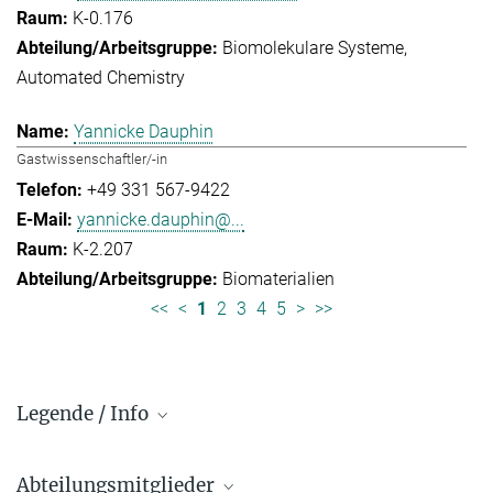
K-0.176
Biomolekulare Systeme
Automated Chemistry
Yannicke Dauphin
Gastwissenschaftler/-in
+49 331 567-9422
yannicke.dauphin@...
K-2.207
Biomaterialien
<<
<
1
2
3
4
5
>
>>
Legende / Info
Vorwahl und Hauptnummern:
Abteilungsmitglieder