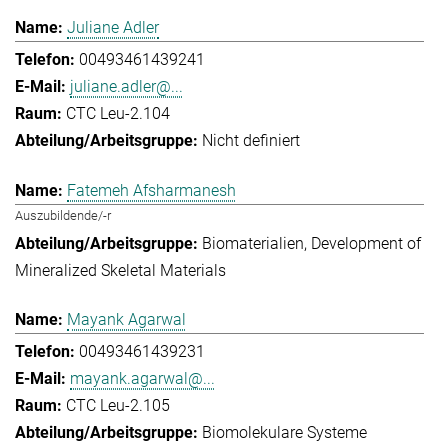
Juliane Adler
00493461439241
juliane.adler@...
CTC Leu-2.104
Nicht definiert
Fatemeh Afsharmanesh
Auszubildende/-r
Biomaterialien
Development of
Mineralized Skeletal Materials
Mayank Agarwal
00493461439231
mayank.agarwal@...
CTC Leu-2.105
Biomolekulare Systeme