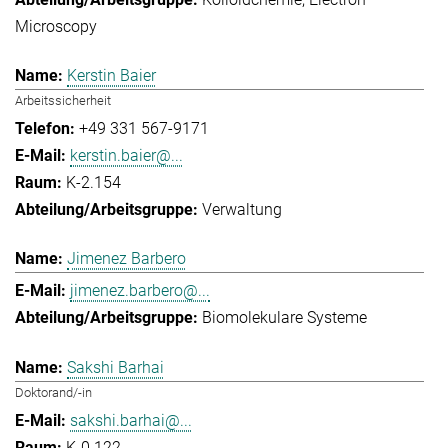
Microscopy
Kerstin Baier
Arbeitssicherheit
+49 331 567-9171
kerstin.baier@...
K-2.154
Verwaltung
Jimenez Barbero
jimenez.barbero@...
Biomolekulare Systeme
Sakshi Barhai
Doktorand/-in
sakshi.barhai@...
K-0.122