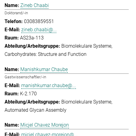
Zineb Chaabi
Doktorand/-in
03083859551
zineb.chaabi@...
AS23a-113
Biomolekulare Systeme
Carbohydrates: Structure and Function
Manishkumar Chaube
Gastwissenschaftler/-in
manishkumar.chaube@...
K-2.170
Biomolekulare Systeme
Automated Glycan Assembly
Micjel Chavez Morejon
micjel.chavez-morejon@...