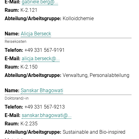
gabriele.berg@...
K-2.121
Kolloidchemie
Alicja Berseck
Reisekosten
+49 331 567-9191
alicja.berseck@...
K-2.150
Verwaltung
Personalabteilung
Sanskar Bhagowati
Doktorand/-in
+49 331 567-9213
sanskar.bhagowati@...
K-2.235
Sustainable and Bio-inspired