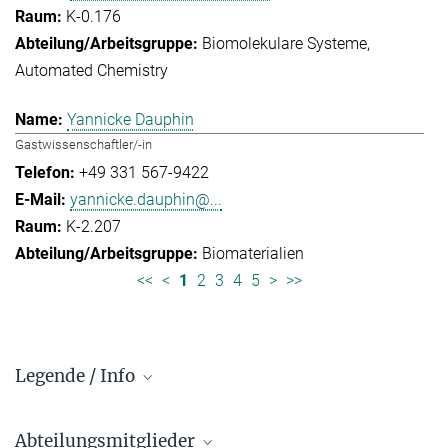
K-0.176
Biomolekulare Systeme
Automated Chemistry
Yannicke Dauphin
Gastwissenschaftler/-in
+49 331 567-9422
yannicke.dauphin@...
K-2.207
Biomaterialien
<<
<
1
2
3
4
5
>
>>
Legende / Info
Vorwahl und Hauptnummern:
Abteilungsmitglieder