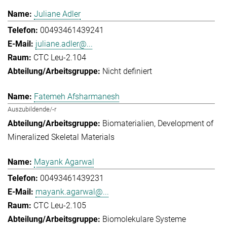
Juliane Adler
00493461439241
juliane.adler@...
CTC Leu-2.104
Nicht definiert
Fatemeh Afsharmanesh
Auszubildende/-r
Biomaterialien
Development of
Mineralized Skeletal Materials
Mayank Agarwal
00493461439231
mayank.agarwal@...
CTC Leu-2.105
Biomolekulare Systeme