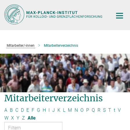
Hauptinhalt
Mitarbeiter/-innen
Mitarbeiterverzeichnis
Mitarbeiterverzeichnis
A
B
C
D
E
F
G
H
I
J
K
L
M
N
O
P
Q
R
S
T
t
V
W
X
Y
Z
Alle