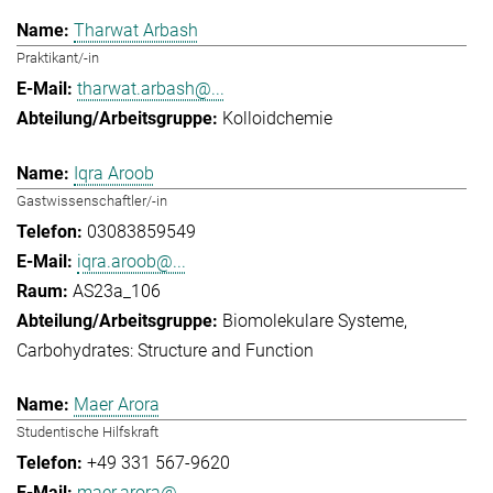
Tharwat Arbash
Praktikant/-in
tharwat.arbash@...
Kolloidchemie
Iqra Aroob
Gastwissenschaftler/-in
03083859549
iqra.aroob@...
AS23a_106
Biomolekulare Systeme
Carbohydrates: Structure and Function
Maer Arora
Studentische Hilfskraft
+49 331 567-9620
maer.arora@...