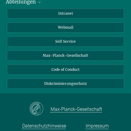
Abteilungen
Mitarbeiterverzeichnis
Anfahrt
Biomaterialien
Intranet
Biomolekulare Systeme
Webmail
Kolloidchemie
Nachhaltige und Bio-inspirierte Materialien
Self Service
Max-Planck-Gesellschaft
Code of Conduct
Diskriminierungsschutz
Max-Planck-Gesellschaft
Datenschutzhinweise
Impressum