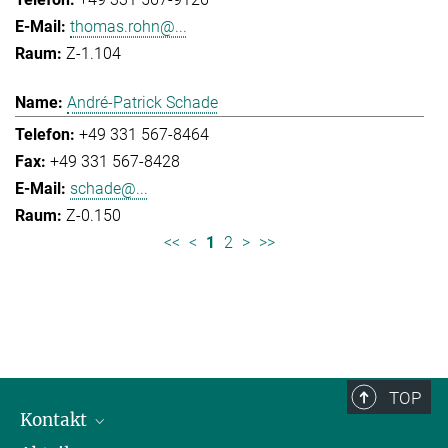
thomas.rohn@...
Z-1.104
André-Patrick Schade
+49 331 567-8464
+49 331 567-8428
schade@...
Z-0.150
<<
<
1
2
>
>>
TOP
Kontakt