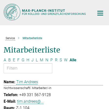
Hauptinhalt
Service
Mitarbeiterliste
Mitarbeiterliste
A
B
E
F
G
H
J
L
M
N
P
R
S
W
Alle
Tim Andrees
Nichtwissenschaftl. Mitarbeiter/-in
+49 331 567-9128
tim.andrees@...
Z-1.104