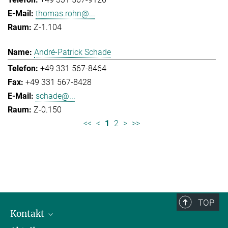
thomas.rohn@...
Z-1.104
André-Patrick Schade
+49 331 567-8464
+49 331 567-8428
schade@...
Z-0.150
<<
<
1
2
>
>>
TOP
Kontakt