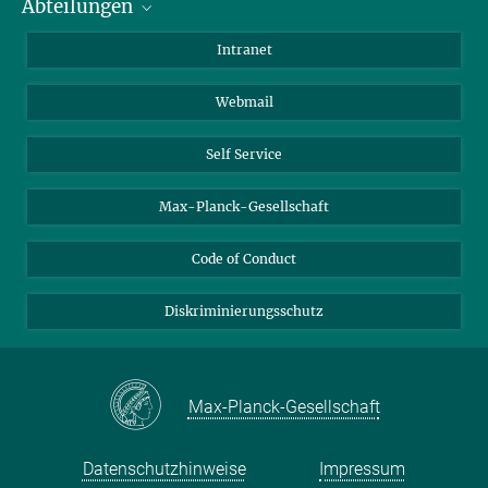
Abteilungen
Mitarbeiterverzeichnis
Anfahrt
Biomaterialien
Intranet
Biomolekulare Systeme
Webmail
Kolloidchemie
Nachhaltige und Bio-inspirierte Materialien
Self Service
Max-Planck-Gesellschaft
Code of Conduct
Diskriminierungsschutz
Max-Planck-Gesellschaft
Datenschutzhinweise
Impressum