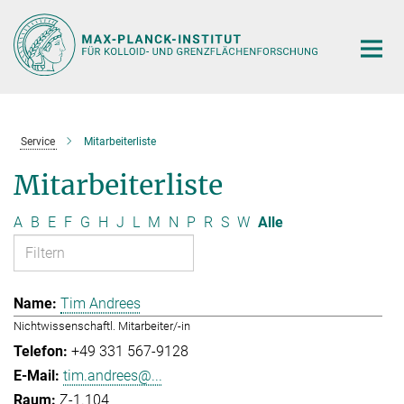
Hauptinhalt
Service
Mitarbeiterliste
Mitarbeiterliste
A
B
E
F
G
H
J
L
M
N
P
R
S
W
Alle
Tim Andrees
Nichtwissenschaftl. Mitarbeiter/-in
+49 331 567-9128
tim.andrees@...
Z-1.104