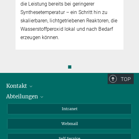
die Leistung bereits bei geringerer
Synthesetemperatur – ein Schritt hin zu
skalierbaren, lichtgetriebenen Reaktoren, die
Wasserstoffperoxid lokal und nach Bedarf
erzeugen können.
◼
TOP
Kontakt
Abteilungen
Mitarbeiterverzeichnis
Anfahrt
Biomaterialien
Intranet
Biomolekulare Systeme
Webmail
Kolloidchemie
Nachhaltige und Bio-inspirierte Materialien
Self Service