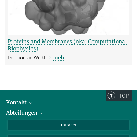
Proteins and Membranes (nka: Computational
Biophysics)
mehr
Dr. Thomas Weikl
TOP
Kontakt
Abteilungen
Mitarbeiterverzeichnis
Anfahrt
Biomaterialien
Intranet
Biomolekulare Systeme