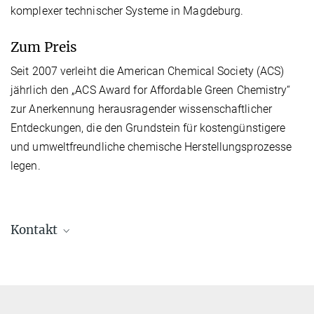
komplexer technischer Systeme in Magdeburg.
Zum Preis
Seit 2007 verleiht die American Chemical Society (ACS)
jährlich den „ACS Award for Affordable Green Chemistry“
zur Anerkennung herausragender wissenschaftlicher
Entdeckungen, die den Grundstein für kostengünstigere
und umweltfreundliche chemische Herstellungsprozesse
legen.
Kontakt
Juliane Jury
+49 331 567-9309
juliane.jury@...
Max-Planck-Institut für Kolloid- und Grenzflächenforschung,