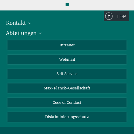
◼
TOP
Kontakt
Abteilungen
Mitarbeiterverzeichnis
Anfahrt
Biomaterialien
Intranet
Biomolekulare Systeme
Webmail
Kolloidchemie
Nachhaltige und Bio-inspirierte Materialien
Self Service
Max-Planck-Gesellschaft
Code of Conduct
Diskriminierungsschutz