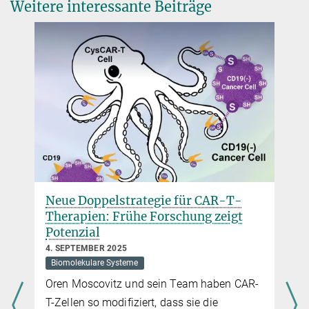
Weitere interessante Beiträge
Potsdam-Golm
Neue Doppelstrategie für CAR-T-
Therapien: Frühe Forschung zeigt
Potenzial
4. SEPTEMBER 2025
Biomolekulare Systeme
Oren Moscovitz und sein Team haben CAR-
T-Zellen so modifiziert, dass sie die