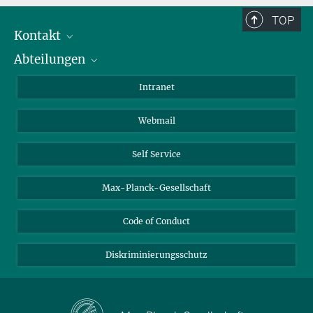
TOP
Kontakt
Abteilungen
Mitarbeiterverzeichnis
Anfahrt
Biomaterialien
Intranet
Biomolekulare Systeme
Webmail
Kolloidchemie
Nachhaltige und Bio-inspirierte Materialien
Self Service
Max-Planck-Gesellschaft
Code of Conduct
Diskriminierungsschutz