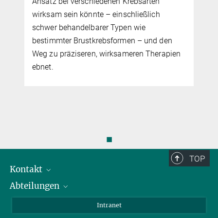
Ansatz bei verschiedenen Krebsarten
wirksam sein könnte – einschließlich
schwer behandelbarer Typen wie
bestimmter Brustkrebsformen – und den
Weg zu präziseren, wirksameren Therapien
ebnet.
◼
TOP
Kontakt
Abteilungen
Mitarbeiterverzeichnis
Anfahrt
Biomaterialien
Intranet