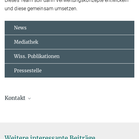
Dieses Team soll dann Verwertungskonzepte entwickeln
und diese gemeinsam umsetzen.
News
Mediathek
Wiss. Publikationen
Pressestelle
Kontakt
Katja Schulze
Presse- und Öffentlichkeitsarbeit
+49 331 567-9203
+49 331 567-9202
Weitere interessante Beiträge