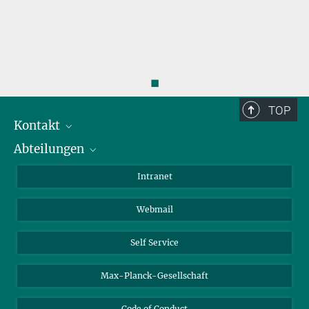
◼
TOP
Kontakt
Abteilungen
Mitarbeiterverzeichnis
Anfahrt
Biomaterialien
Intranet
Biomolekulare Systeme
Webmail
Kolloidchemie
Nachhaltige und Bio-inspirierte Materialien
Self Service
Max-Planck-Gesellschaft
Code of Conduct